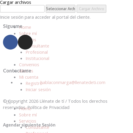
Cargar archivos
Inicie sesión para acceder al portal del cliente.
Sígueme
Home
Sobre mí
Servicios
Consultante
Profesional
Institucional
Convenios
Contactame
Aliados
Mi cuenta
hablaconmarga@llenatedeti.com
Registro
Iniciar sesión
© Copyright 2026 Llénate de tí / Todos los derechos
reservados. Política de Privacidad
Home
Sobre mí
Servicios
Agendar siguiente Sesión
Consultante