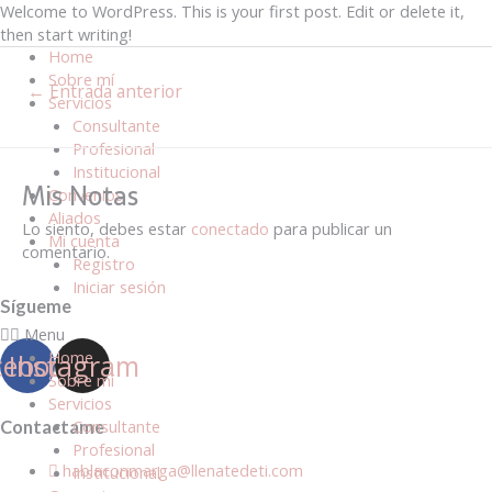
Welcome to WordPress. This is your first post. Edit or delete it,
then start writing!
Home
Sobre mí
Navegación
←
Entrada anterior
Servicios
de
Consultante
entradas
Profesional
Institucional
Mis Notas
Convenios
Aliados
Lo siento, debes estar
conectado
para publicar un
Mi cuenta
comentario.
Registro
Iniciar sesión
Sígueme
Menu
Home
cebook
Instagram
Sobre mí
Servicios
Consultante
Contactame
Profesional
hablaconmarga@llenatedeti.com
Institucional